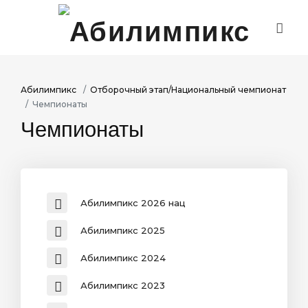
ОСНОВНЫЕ СВЕДЕНИЯ
РЕГИОНАЛЬНЫЙ ЧЕМПИОНАТ
Абилимпикс
Отборочный этап/Национальный чемпионат
ОТБОРОЧНЫЙ ЭТАП/НАЦИОНАЛЬНЫЙ ЧЕМПИОНАТ
Чемпионаты
МЕЖЧЕМПИОНАТНЫЕ МЕРОПРИЯТИЯ
Чемпионаты
ПАРТНЕРЫ/ТРУДОУСТРОЙСТВО
РЕГИОНАЛЬНЫЙ ЦЕНТР ДОБРОВОЛЬЧЕСТВА
"АБИЛИМПИКС"
РЕГИОНАЛЬНЫЙ ЦЕНТР ОБУЧЕНИЯ ЭКСПЕРТОВ
МОЛОДЕЖНОЕ СОДРУЖЕСТВО
Абилимпикс 2026 нац
ПРЕСС-ЦЕНТР
Абилимпикс 2025
ФОТО-ВИДЕОГАЛЕРЕЯ
Абилимпикс 2024
СЕРТИФИКАТЫ ПОБЕДИТЕЛЕЙ
Абилимпикс 2023