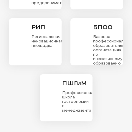
предпринимательства.
РИП
БПОО
Региональная
Базовая
инновационная
профессиональна
площадка
образовательная
организацияя
по
инклюзивному
образованию
в
Красноярском
крае
ПШГиМ
Профессиональная
школа
гастрономии
и
менеджмента