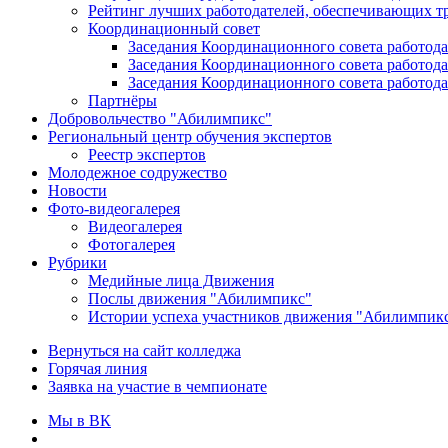
Рейтинг лучших работодателей, обеспечивающих т
Координационный совет
Заседания Координационного совета работода
Заседания Координационного совета работода
Заседания Координационного совета работода
Партнёры
Добровольчество "Абилимпикс"
Региональный центр обучения экспертов
Реестр экспертов
Молодежное содружество
Новости
Фото-видеогалерея
Видеогалерея
Фотогалерея
Рубрики
Медийные лица Движения
Послы движения "Абилимпикс"
Истории успеха участников движения "Абилимпик
Вернуться на сайт колледжа
Горячая линия
Заявка на участие в чемпионате
Мы в ВК