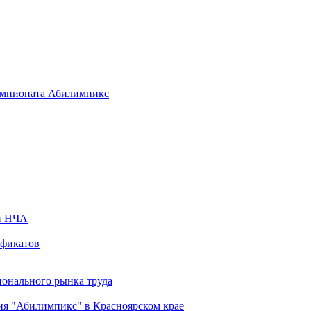
емпионата Абилимпикс
ей НЧА
ификатов
ионального рынка труда
ия "Абилимпикс" в Красноярском крае