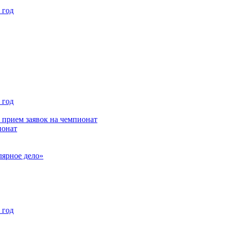
 год
 год
 прием заявок на чемпионат
ионат
лярное дело»
 год