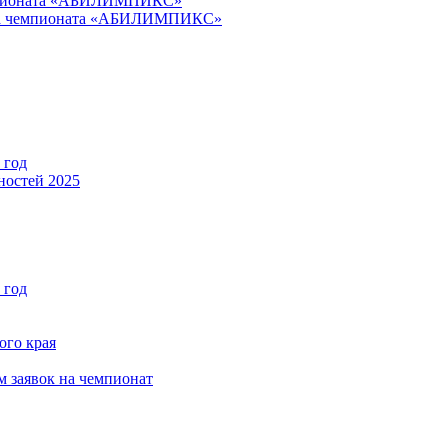
емпионата «АБИЛИМПИКС»
апа чемпионата «АБИЛИМПИКС»
 год
ностей 2025
 год
ого края
м заявок на чемпионат