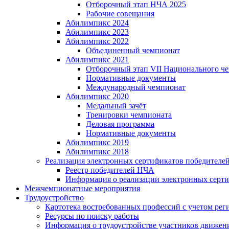
Отборочный этап НЧА 2025
Рабочие совещания
Абилимпикс 2024
Абилимпикс 2023
Абилимпикс 2022
Объединенный чемпионат
Абилимпикс 2021
Отборочный этап VII Национального ч
Нормативные документы
Международный чемпионат
Абилимпикс 2020
Медальный зачёт
Тренировки чемпионата
Деловая программа
Нормативные документы
Абилимпикс 2019
Абилимпикс 2018
Реализация электронных сертификатов победител
Реестр победителей НЧА
Информация о реализации электронных серт
Межчемпионатные мероприятия
Трудоустройство
Картотека востребованных профессий с учетом рег
Ресурсы по поиску работы
Информация о трудоустройстве участников движен