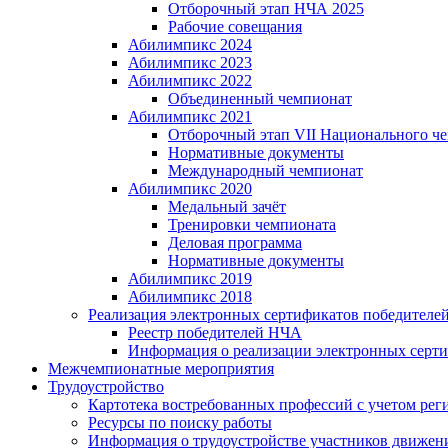
Отборочный этап НЧА 2025
Рабочие совещания
Абилимпикс 2024
Абилимпикс 2023
Абилимпикс 2022
Объединенный чемпионат
Абилимпикс 2021
Отборочный этап VII Национального ч
Нормативные документы
Международный чемпионат
Абилимпикс 2020
Медальный зачёт
Тренировки чемпионата
Деловая программа
Нормативные документы
Абилимпикс 2019
Абилимпикс 2018
Реализация электронных сертификатов победител
Реестр победителей НЧА
Информация о реализации электронных серт
Межчемпионатные мероприятия
Трудоустройство
Картотека востребованных профессий с учетом рег
Ресурсы по поиску работы
Информация о трудоустройстве участников движен