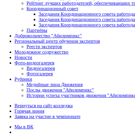
Рейтинг лучших работодателей, обеспечивающих т
Координационный совет
Заседания Координационного совета работода
Заседания Координационного совета работода
Заседания Координационного совета работода
Партнёры
Добровольчество "Абилимпикс"
Региональный центр обучения экспертов
Реестр экспертов
Молодежное содружество
Новости
Фото-видеогалерея
Видеогалерея
Фотогалерея
Рубрики
Медийные лица Движения
Послы движения "Абилимпикс"
Истории успеха участников движения "Абилимпик
Вернуться на сайт колледжа
Горячая линия
Заявка на участие в чемпионате
Мы в ВК