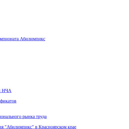
емпионата Абилимпикс
ей НЧА
ификатов
ионального рынка труда
ия "Абилимпикс" в Красноярском крае