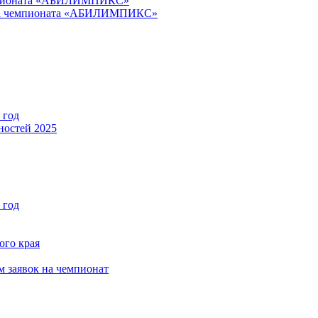
емпионата «АБИЛИМПИКС»
апа чемпионата «АБИЛИМПИКС»
 год
ностей 2025
 год
ого края
м заявок на чемпионат