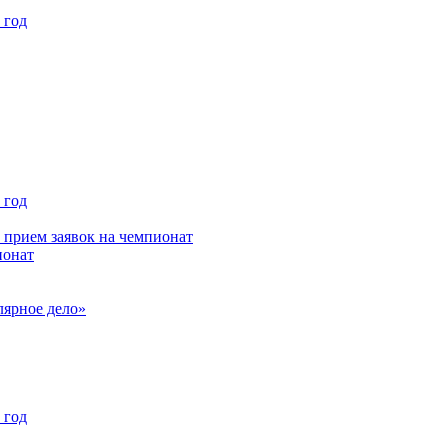
 год
 год
 прием заявок на чемпионат
ионат
лярное дело»
 год