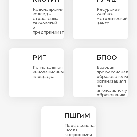
Красноярский
Ресурсный
колледж
учебно-
отраслевых
методический
технологий
центр
и
предпринимательства.
РИП
БПОО
Региональная
Базовая
инновационная
профессиональна
площадка
образовательная
организацияя
по
инклюзивному
образованию
в
Красноярском
крае
ПШГиМ
Профессиональная
школа
гастрономии