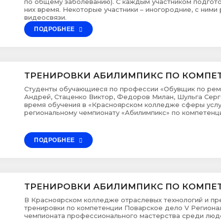
по общему заболеванию). С каждым участником подгото
них время. Некоторые участники – иногородние, с ним
видеосвязи.
ПОДРОБНЕЕ
ТРЕНИРОВКИ АБИЛИМПИКС ПО КОМПЕ
Студенты обучающиеся по профессии «Обувщик по ремо
Андрей, Стаценко Виктор, Федоров Милан, Шульга Серг
время обучения в «Красноярском колледже сферы услуг
региональному чемпионату «Абилимпикс» по компетенци
ПОДРОБНЕЕ
ТРЕНИРОВКИ АБИЛИМПИКС ПО КОМПЕ
В Красноярском колледже отраслевых технологий и п
тренировки по компетенции Поварское дело V Региона
чемпионата профессионального мастерства среди люде