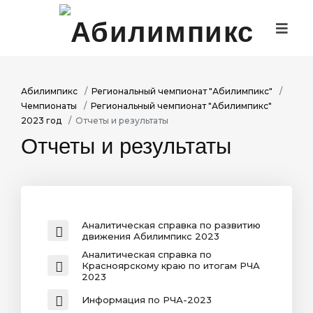
ОСНОВНЫЕ СВЕДЕНИЯ
РЕГИОНАЛЬНЫЙ ЧЕМПИОНАТ
Абилимпикс
Региональный чемпионат "Абилимпикс"
ОТБОРОЧНЫЙ ЭТАП/НАЦИОНАЛЬНЫЙ ЧЕМПИОНАТ
Чемпионаты
Региональный чемпионат "Абилимпикс"
МЕЖЧЕМПИОНАТНЫЕ МЕРОПРИЯТИЯ
2023 год
Отчеты и результаты
ПАРТНЕРЫ/ТРУДОУСТРОЙСТВО
Отчеты и результаты
РЕГИОНАЛЬНЫЙ ЦЕНТР ДОБРОВОЛЬЧЕСТВА
"АБИЛИМПИКС"
РЕГИОНАЛЬНЫЙ ЦЕНТР ОБУЧЕНИЯ ЭКСПЕРТОВ
МОЛОДЕЖНОЕ СОДРУЖЕСТВО
ПРЕСС-ЦЕНТР
Аналитическая справка по развитию
движения Абилимпикс 2023
ФОТО-ВИДЕОГАЛЕРЕЯ
Аналитическая справка по
СЕРТИФИКАТЫ ПОБЕДИТЕЛЕЙ
Красноярскому краю по итогам РЧА
2023
Информация по РЧА-2023