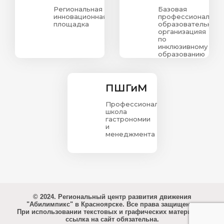
Региональная
Базовая
инновационная
профессиональна
площадка
образовательная
организацияя
по
инклюзивному
образованию
в
Красноярском
крае
ПШГиМ
Профессиональная
школа
гастрономии
и
менеджмента
© 2024. Региональный центр развития движения
"Абилимпикс" в Красноярске. Все права защищены.
При использовании текстовых и графических материалов
ссылка на сайт обязательна.