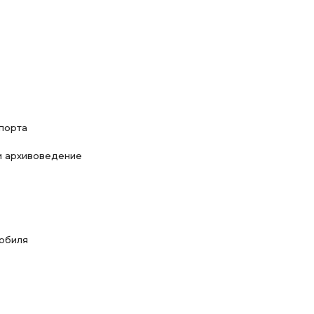
порта
и архивоведение
мобиля