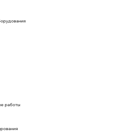
борудования
ые работы
ирования