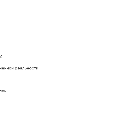
ий
лненной реальности
лей