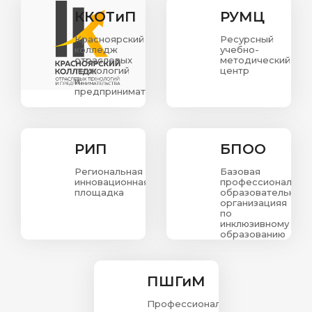
ККОТиП
РУМЦ
Красноярский
Ресурсный
колледж
учебно-
отраслевых
методический
технологий
центр
и
предпринимательства.
РИП
БПОО
Региональная
Базовая
инновационная
профессиональна
площадка
образовательная
организацияя
по
инклюзивному
образованию
в
Красноярском
крае
ПШГиМ
Профессиональная