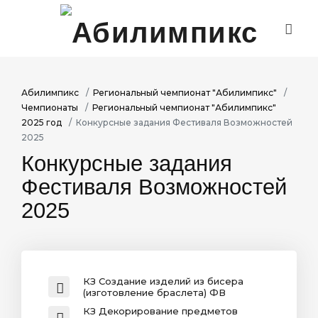
ОСНОВНЫЕ СВЕДЕНИЯ
РЕГИОНАЛЬНЫЙ ЧЕМПИОНАТ
Абилимпикс
Региональный чемпионат "Абилимпикс"
ОТБОРОЧНЫЙ ЭТАП/НАЦИОНАЛЬНЫЙ ЧЕМПИОНАТ
Чемпионаты
Региональный чемпионат "Абилимпикс"
МЕЖЧЕМПИОНАТНЫЕ МЕРОПРИЯТИЯ
2025 год
Конкурсные задания Фестиваля Возможностей
2025
ПАРТНЕРЫ/ТРУДОУСТРОЙСТВО
Конкурсные задания
РЕГИОНАЛЬНЫЙ ЦЕНТР ДОБРОВОЛЬЧЕСТВА
"АБИЛИМПИКС"
Фестиваля Возможностей
РЕГИОНАЛЬНЫЙ ЦЕНТР ОБУЧЕНИЯ ЭКСПЕРТОВ
2025
МОЛОДЕЖНОЕ СОДРУЖЕСТВО
ПРЕСС-ЦЕНТР
ФОТО-ВИДЕОГАЛЕРЕЯ
СЕРТИФИКАТЫ ПОБЕДИТЕЛЕЙ
КЗ Создание изделий из бисера
(изготовление браслета) ФВ
КЗ Декорирование предметов