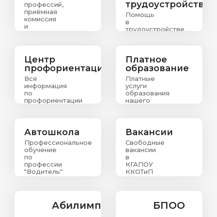
трудоустройству
профессий,
приёмная
Помощь
комиссия
в
и
трудоустройстве
информация
выпускникам
о
зачислении
абитуриентов
Центр
Платное
профориентации
образование
Вся
Платные
информация
услуги
по
образования
профориентации
нашего
колледжа
Автошкола
Вакансии
Профессиональное
Свободные
обучение
вакансии
по
в
профессии
КГАПОУ
"Водитель"
ККОТиП
Абилимпикс
БПОО