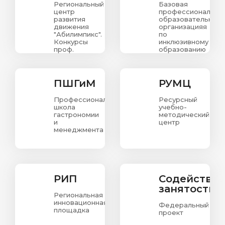
Региональный
Базовая
центр
профессиональна
развития
образовательная
движения
организацияя
"Абилимпикс".
по
Конкурсы
инклюзивному
проф.
образованию
мастерства
в
для людей
Красноярском
с
крае
ограниченными
ПШГиМ
РУМЦ
возможностями
здоровья.
Профессиональная
Ресурсный
школа
учебно-
гастрономии
методический
и
центр
менеджмента
РИП
Содействи
занятости
Региональная
инновационная
Федеральный
площадка
проект