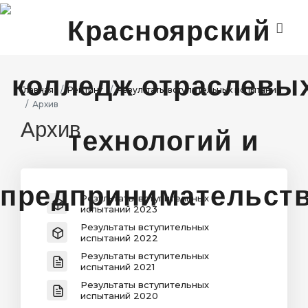
ГЛАВНАЯ
ДИСТАНЦИОННОЕ ОБУЧЕНИЕ
Главная
Рейтинг
Результаты вступительных испытаний
Архив
ДЕЯТЕЛЬНОСТЬ
Архив
ПРОЕКТЫ
АБИТУРИЕНТАМ
Результаты вступительных
СТУДЕНТАМ
испытаний 2023
Результаты вступительных
испытаний 2022
Результаты вступительных
испытаний 2021
Результаты вступительных
испытаний 2020