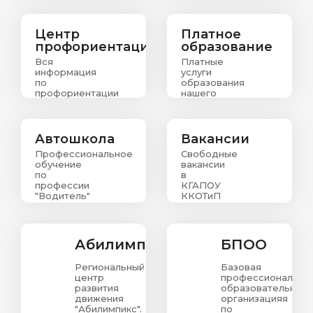
выпускникам
о
зачислении
абитуриентов
Центр
Платное
профориентации
образование
Вся
Платные
информация
услуги
по
образования
профориентации
нашего
колледжа
Автошкола
Вакансии
Профессиональное
Свободные
обучение
вакансии
по
в
профессии
КГАПОУ
"Водитель"
ККОТиП
Абилимпикс
БПОО
Региональный
Базовая
центр
профессиональна
развития
образовательная
движения
организацияя
"Абилимпикс".
по