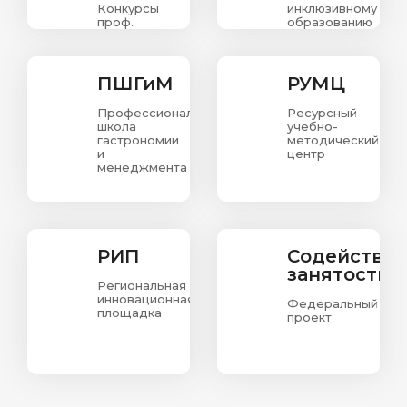
Конкурсы
инклюзивному
проф.
образованию
мастерства
в
для людей
Красноярском
с
крае
ограниченными
ПШГиМ
РУМЦ
возможностями
здоровья.
Профессиональная
Ресурсный
школа
учебно-
гастрономии
методический
и
центр
менеджмента
РИП
Содействи
занятости
Региональная
инновационная
Федеральный
площадка
проект