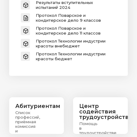
Результаты вступительных
испытаний 2024
Протокол Поварское и
кондитерское дело 9 классов
Протокол Поварское и
кондитерское дело 11 классов
Протокол Технологии индустрии
красоты внебюджет
Протокол Технологии индустрии
красоты бюджет
Абитуриентам
Центр
содействия
Список
трудоустройству
профессий,
приёмная
Помощь
комиссия
в
и
трудоустройстве
информация