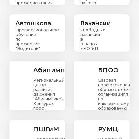
профориентации
нашего
колледжа
Автошкола
Вакансии
Профессиональное
Свободные
обучение
вакансии
по
в
профессии
КГАПОУ
"Водитель"
ККОТиП
Абилимпикс
БПОО
Региональный
Базовая
центр
профессиональна
развития
образовательная
движения
организацияя
"Абилимпикс".
по
Конкурсы
инклюзивному
проф.
образованию
мастерства
в
для людей
Красноярском
с
крае
ограниченными
ПШГиМ
РУМЦ
возможностями
здоровья.