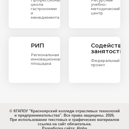
Профессиональная
Ресурсный
школа
учебно-
гастрономии
методический
и
центр
менеджмента
РИП
Содействи
занятости
Региональная
инновационная
Федеральный
площадка
проект
© КГАПОУ "Красноярский колледж отраслевых технологий
и предпринимательства". Все права защищены. 2026.
При использовании текстовых и графических материалов
ссылка на сайт обязательна.
Разработка сайта: Alpha