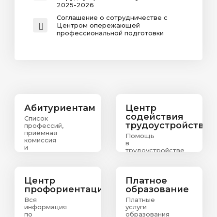
2025-2026
Соглашение о сотрудничестве с
Центром опережающей
профессиональной подготовки
Абитуриентам
Центр
содействия
Список
трудоустройству
профессий,
приёмная
Помощь
комиссия
в
и
трудоустройстве
информация
выпускникам
о
зачислении
абитуриентов
Центр
Платное
профориентации
образование
Вся
Платные
информация
услуги
по
образования