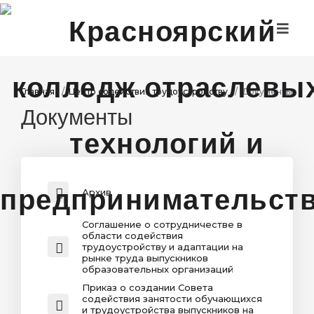
ГЛАВНАЯ
ДИСТАНЦИОННОЕ ОБУЧЕНИЕ
Главная
Центр содействия трудоустройству
Документы
Документы
ДЕЯТЕЛЬНОСТЬ
ПРОЕКТЫ
АБИТУРИЕНТАМ
Архив
СТУДЕНТАМ
Соглашение о сотрудничестве в
области содействия
трудоустройству и адаптации на
рынке труда выпускников
образовательных организаций
Приказ о создании Совета
содействия занятости обучающихся
и трудоустройства выпускников на