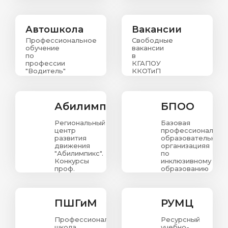
колледжа
Автошкола
Вакансии
Профессиональное
Свободные
обучение
вакансии
по
в
профессии
КГАПОУ
"Водитель"
ККОТиП
Абилимпикс
БПОО
Региональный
Базовая
центр
профессиональна
развития
образовательная
движения
организацияя
"Абилимпикс".
по
Конкурсы
инклюзивному
проф.
образованию
мастерства
в
для людей
Красноярском
с
крае
ограниченными
ПШГиМ
РУМЦ
возможностями
здоровья.
Профессиональная
Ресурсный
школа
учебно-