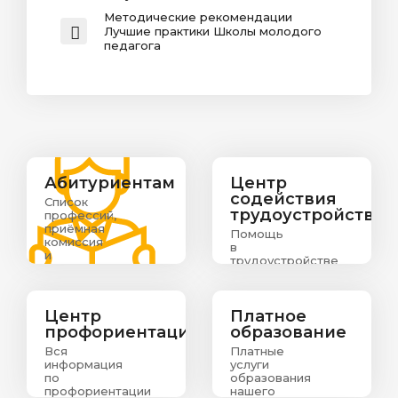
Методические рекомендации
Лучшие практики Школы молодого
педагога
Абитуриентам
Центр
содействия
Список
трудоустройству
профессий,
приёмная
Помощь
комиссия
в
и
трудоустройстве
информация
выпускникам
о
зачислении
абитуриентов
Центр
Платное
профориентации
образование
Вся
Платные
информация
услуги
по
образования
профориентации
нашего