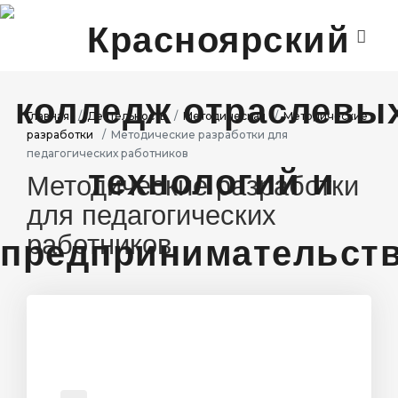
ГЛАВНАЯ
ДИСТАНЦИОННОЕ ОБУЧЕНИЕ
Главная
Деятельность
Методическая
Методические
разработки
Методические разработки для
ДЕЯТЕЛЬНОСТЬ
педагогических работников
Методические разработки
ПРОЕКТЫ
для педагогических
АБИТУРИЕНТАМ
работников
СТУДЕНТАМ