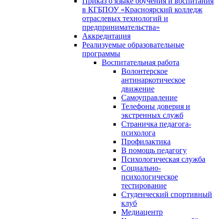
Приказ о языке обучения и воспитания
в КГБПОУ «Красноярский колледж
отраслевых технологий и
предпринимательства»
Аккредитация
Реализуемые образовательные
программы
Воспитательная работа
Волонтерское
антинаркотическое
движение
Самоуправление
Телефоны доверия и
экстренных служб
Страничка педагога-
психолога
Профилактика
В помощь педагогу
Психологическая служба
Социально-
психологическое
тестирование
Студенческий спортивный
клуб
Медиацентр