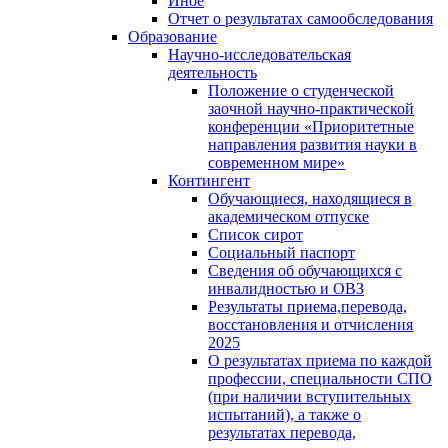
Иное
Отчет о результатах самообследования
Образование
Научно-исследовательская
деятельность
Положение о студенческой
заочной научно-практической
конференции «Приоритетные
направления развития науки в
современном мире»
Контингент
Обучающиеся, находящиеся в
академическом отпуске
Список сирот
Социальный паспорт
Сведения об обучающихся с
инвалидностью и ОВЗ
Результаты приема,перевода,
восстановления и отчисления
2025
О результатах приема по каждой
профессии, специальности СПО
(при наличии вступительных
испытаний), а также о
результатах перевода,