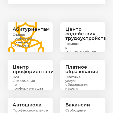
Абитуриентам
Центр
содействия
Список
трудоустройству
профессий,
приёмная
Помощь
комиссия
в
и
трудоустройстве
информация
выпускникам
о
зачислении
абитуриентов
Центр
Платное
профориентации
образование
Вся
Платные
информация
услуги
по
образования
профориентации
нашего
колледжа
Автошкола
Вакансии
Профессиональное
Свободные