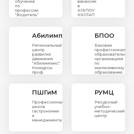
обучение
вакансии
по
в
профессии
КГАПОУ
"Водитель"
ККОТиП
Абилимпикс
БПОО
Региональный
Базовая
центр
профессиональна
развития
образовательная
движения
организацияя
"Абилимпикс".
по
Конкурсы
инклюзивному
проф.
образованию
мастерства
в
для людей
Красноярском
с
крае
ограниченными
ПШГиМ
РУМЦ
возможностями
здоровья.
Профессиональная
Ресурсный
школа
учебно-
гастрономии
методический
и
центр
менеджмента