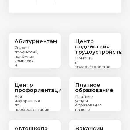
Абитуриентам
Центр
содействия
Список
трудоустройству
профессий,
приёмная
Помощь
комиссия
в
и
трудоустройстве
информация
выпускникам
о
зачислении
абитуриентов
Центр
Платное
профориентации
образование
Вся
Платные
информация
услуги
по
образования
профориентации
нашего
колледжа
Автошкола
Вакансии