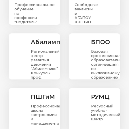
Профессиональное
Свободные
обучение
вакансии
по
в
профессии
КГАПОУ
"Водитель"
ККОТиП
Абилимпикс
БПОО
Региональный
Базовая
центр
профессиональна
развития
образовательная
движения
организацияя
"Абилимпикс".
по
Конкурсы
инклюзивному
проф.
образованию
мастерства
в
для людей
Красноярском
с
крае
ограниченными
ПШГиМ
РУМЦ
возможностями
здоровья.
Профессиональная
Ресурсный
школа
учебно-
гастрономии
методический
и
центр
менеджмента