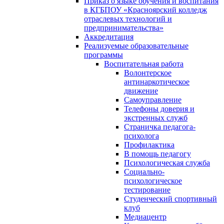
Приказ о языке обучения и воспитания
в КГБПОУ «Красноярский колледж
отраслевых технологий и
предпринимательства»
Аккредитация
Реализуемые образовательные
программы
Воспитательная работа
Волонтерское
антинаркотическое
движение
Самоуправление
Телефоны доверия и
экстренных служб
Страничка педагога-
психолога
Профилактика
В помощь педагогу
Психологическая служба
Социально-
психологическое
тестирование
Студенческий спортивный
клуб
Медиацентр