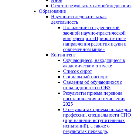
Иное
Отчет о результатах самообследования
Образование
Научно-исследовательская
деятельность
Положение о студенческой
заочной научно-практической
конференции «Приоритетные
направления развития науки в
современном мире»
Контингент
Обучающиеся, находящиеся в
академическом отпуске
Список сирот
Социальный паспорт
Сведения об обучающихся с
инвалидностью и ОВЗ
Результаты приема,перевода,
восстановления и отчисления
2025
О результатах приема по каждой
профессии, специальности СПО
(при наличии вступительных
испытаний), а также о
результатах перевода,