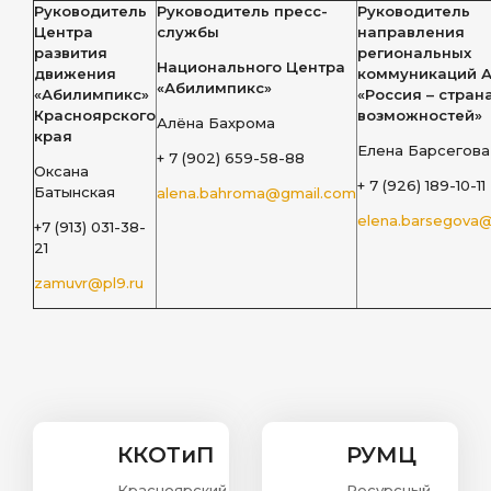
Руководитель
Руководитель пресс-
Руководитель
Центра
службы
направления
развития
региональных
Национального Центра
движения
коммуникаций 
«Абилимпикс»
«Абилимпикс»
«Россия – стран
Красноярского
возможностей»
Алёна Бахрома
края
Елена Барсегова
+ 7 (902) 659-58-88
Оксана
+ 7 (926) 189-10-11
Батынская
alena.bahroma@gmail.com
elena.barsegova@
+7 (913) 031-38-
21
zamuvr@pl9.ru
ККОТиП
РУМЦ
Красноярский
Ресурсный