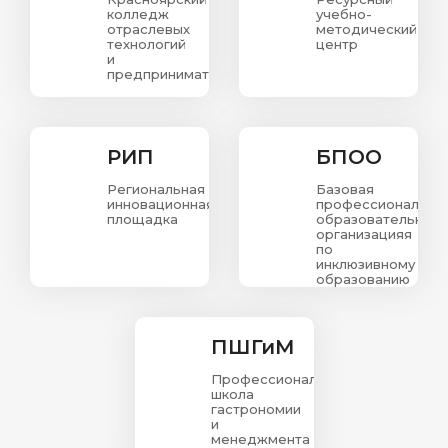
колледж
учебно-
отраслевых
методический
технологий
центр
и
предпринимательства.
РИП
БПОО
Региональная
Базовая
инновационная
профессиональна
площадка
образовательная
организацияя
по
инклюзивному
образованию
в
Красноярском
крае
ПШГиМ
Профессиональная
школа
гастрономии
и
менеджмента