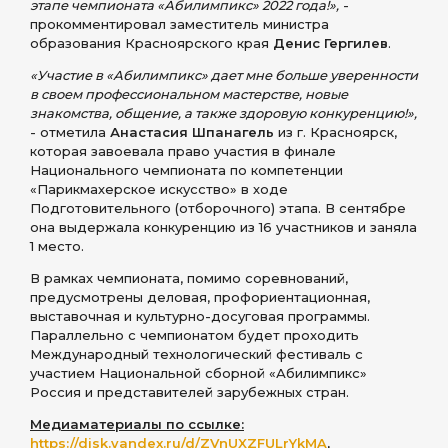
этапе чемпионата «Абилимпикс» 2022 года!»,
-
прокомментировал заместитель министра
образования Красноярского края
Денис Гергилев
.
«Участие в «Абилимпикс» дает мне больше уверенности
в своем профессиональном мастерстве, новые
знакомства, общение, а также здоровую конкуренцию!»,
- отметила
Анастасия Шпанагель
из г. Красноярск,
которая завоевала право участия в финале
Национального чемпионата по компетенции
«Парикмахерское искусство» в ходе
Подготовительного (отборочного) этапа. В сентябре
она выдержала конкуренцию из 16 участников и заняла
1 место.
В рамках чемпионата, помимо соревнований,
предусмотрены деловая, профориентационная,
выставочная и культурно-досуговая программы.
Параллельно с чемпионатом будет проходить
Международный технологический фестиваль с
участием Национальной сборной «Абилимпикс»
Россия и представителей зарубежных стран.
Медиаматериалы по ссылке:
https://disk.yandex.ru/d/ZVnUXZFULrYkMA
,