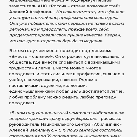
национальных чемпионов,
– подчеркнул первый
заместитель АНО «Россия – страна возможностей»
Алексей Агафонов
. – Но важно отметить, что в финале
участвуют сильнейшие, профессионалы своего дела.
Они уже победители: стали первыми не только в своих
регионах, но и преодолели, прежде всего, себя,
продемонстрировали свои лучшие качества. Уверен,
что нас ждет интересная борьба за медали»
.
В этом году чемпионат проходит под девизом:
«Вместе – сильнее!». Он отражает суть инклюзивного
общества, где вместе справиться с возникающими
трудностями легче. Вместе можно многое
преодолеть и стать сильнее: в профессии, сильнее в
учебе, в коммуникации, в жизни. Рядом с
наставниками, друзьями, коллегами,
единомышленниками любая цель достигается легче,
любую проблему можно решить, любую преграду
преодолеть.
«В этом году Национальный чемпионат «Абилимпикс»
впервые проходит сразу в двух форматах,
– рассказал
руководитель Национального центра «Абилимпикс»
Алексей Васильчук
. –
С 19 по 28 сентября состоялись
соревнования по 39 дополнительным компетенциям,