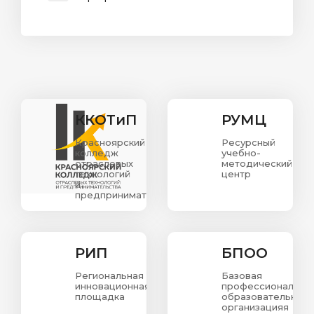
ККОТиП
РУМЦ
Красноярский
Ресурсный
колледж
учебно-
отраслевых
методический
технологий
центр
и
предпринимательства.
РИП
БПОО
Региональная
Базовая
инновационная
профессиональна
площадка
образовательная
организацияя