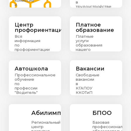
комиссия
в
и
трудоустройстве
информация
выпускникам
о
зачислении
абитуриентов
Центр
Платное
профориентации
образование
Вся
Платные
информация
услуги
по
образования
профориентации
нашего
колледжа
Автошкола
Вакансии
Профессиональное
Свободные
обучение
вакансии
по
в
профессии
КГАПОУ
"Водитель"
ККОТиП
Абилимпикс
БПОО
Региональный
Базовая
центр
профессиональна