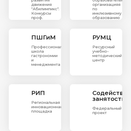
развития
образовательная
движения
организацияя
"Абилимпикс".
по
Конкурсы
инклюзивному
проф.
образованию
мастерства
в
для людей
Красноярском
с
крае
ограниченными
ПШГиМ
РУМЦ
возможностями
здоровья.
Профессиональная
Ресурсный
школа
учебно-
гастрономии
методический
и
центр
менеджмента
РИП
Содействи
занятости
Региональная
инновационная
Федеральный
площадка
проект