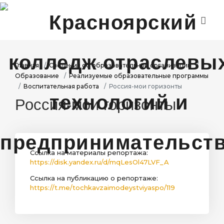
ГЛАВНАЯ
ДИСТАНЦИОННОЕ ОБУЧЕНИЕ
Главная
Сведения об образовательной организации
Образование
Реализуемые образовательные программы
ДЕЯТЕЛЬНОСТЬ
Воспитательная работа
Россия-мои горизонты
Россия-мои горизонты
ПРОЕКТЫ
АБИТУРИЕНТАМ
СТУДЕНТАМ
Ссылка на материалы репортажа:
https://disk.yandex.ru/d/mqLesOl47LVF_A
Ссылка на публикацию о репортаже:
https://t.me/tochkavzaimodeystviyaspo/119