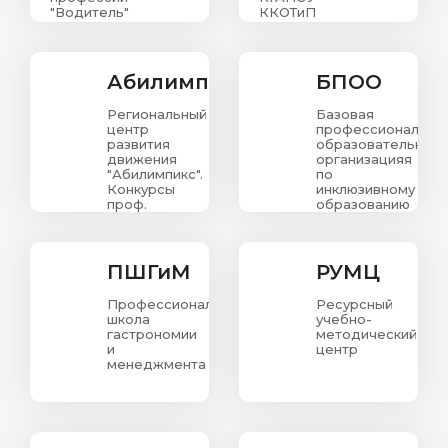
"Водитель"
ККОТиП
Абилимпикс
БПОО
Региональный
Базовая
центр
профессиональна
развития
образовательная
движения
организацияя
"Абилимпикс".
по
Конкурсы
инклюзивному
проф.
образованию
мастерства
в
для людей
Красноярском
с
крае
ограниченными
ПШГиМ
РУМЦ
возможностями
здоровья.
Профессиональная
Ресурсный
школа
учебно-
гастрономии
методический
и
центр
менеджмента