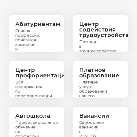
Абитуриентам
Центр
содействия
Список
трудоустройству
профессий,
приёмная
Помощь
комиссия
в
и
трудоустройстве
информация
выпускникам
о
зачислении
абитуриентов
Центр
Платное
профориентации
образование
Вся
Платные
информация
услуги
по
образования
профориентации
нашего
колледжа
Автошкола
Вакансии
Профессиональное
Свободные
обучение
вакансии
по
в
профессии
КГАПОУ