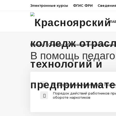
Электронные курсы
ФГИС ФРИ
Сведения
ГЛА
Главная
Сведения об образовательной организ
В помощь педаго
О направлении памятки для педаг
Порядок действий работников при
обороте наркотиков