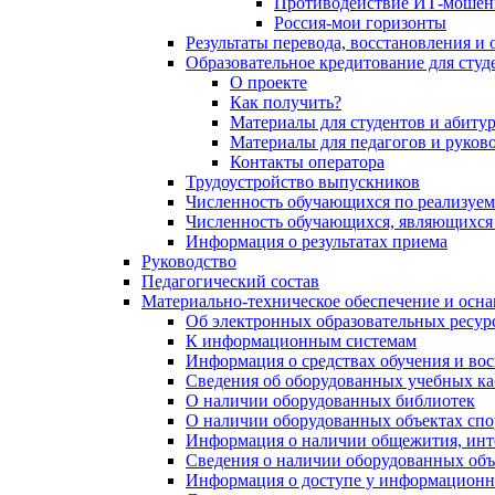
Противодействие ИТ-моше
Россия-мои горизонты
Результаты перевода, восстановления и
Образовательное кредитование для сту
О проекте
Как получить?
Материалы для студентов и абиту
Материалы для педагогов и руков
Контакты оператора
Трудоустройство выпускников
Численность обучающихся по реализуе
Численность обучающихся, являющихся
Информация о результатах приема
Руководство
Педагогический состав
Материально-техническое обеспечение и осна
Об электронных образовательных ресур
К информационным системам
Информация о средствах обучения и во
Сведения об оборудованных учебных ка
О наличии оборудованных библиотек
О наличии оборудованных объектах спо
Информация о наличии общежития, инт
Сведения о наличии оборудованных объ
Информация о доступе у информацион