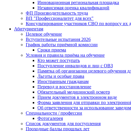
Инновационная региональная площадка
Независимая оценка квалификаций
ФП Производительность труда
ВП "Профессионалитет для всех"
Консультирование участников СВО по вопросу их д
Абитуриентам
Целевое обучение
Вступительные испытания 2026
График работы приёмной комиссии
Сроки приема
Условия и правила приёма на обучение
Кто может поступать
Поступление инвалидов и лиц с ОВЗ
Памятка об организации целевого обучения 
Льготы и особые права
Иностранным гражданам
Перевод и восстановление
Обязательный медицинский осмотр
Прием документов в электронном виде
Форма заявления для отправки по электронно
Об ответственности за использование заведо
Специальности / профессии
Фотогалерея
Список документов для поступления
Проходные баллы прошлых лет