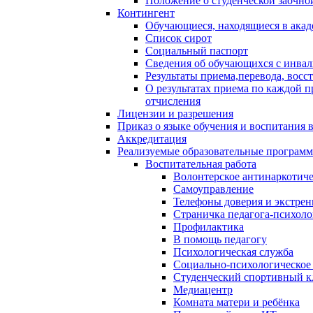
Положение о студенческой заочно
Контингент
Обучающиеся, находящиеся в акад
Список сирот
Социальный паспорт
Сведения об обучающихся с инва
Результаты приема,перевода, восс
О результатах приема по каждой п
отчисления
Лицензии и разрешения
Приказ о языке обучения и воспитания
Аккредитация
Реализуемые образовательные програм
Воспитательная работа
Волонтерское антинаркотич
Самоуправление
Телефоны доверия и экстре
Страничка педагога-психоло
Профилактика
В помощь педагогу
Психологическая служба
Социально-психологическое
Студенческий спортивный к
Медиацентр
Комната матери и ребёнка