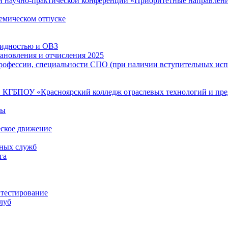
й научно-практической конференции «Приоритетные направлени
емическом отпуске
лидностью и ОВЗ
тановления и отчисления 2025
рофессии, специальности СПО (при наличии вступительных испыт
 в КГБПОУ «Красноярский колледж отраслевых технологий и пр
мы
еское движение
нных служб
га
 тестирование
луб