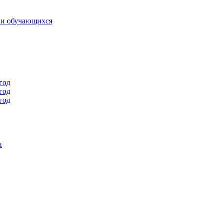
ки обучающихся
год
год
год
и