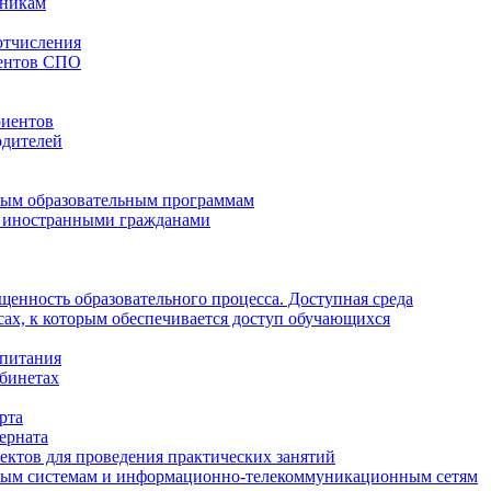
нникам
 отчисления
дентов СПО
риентов
одителей
мым образовательным программам
 иностранными гражданами
щенность образовательного процесса. Доступная среда
сах, к которым обеспечивается доступ обучающихся
спитания
бинетах
рта
ерната
ектов для проведения практических занятий
ным системам и информационно-телекоммуникационным сетям