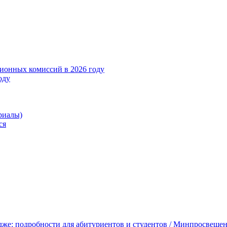
ционных комиссий в 2026 году
оду
риалы)
ся
едже: подробности для абитуриентов и студентов / Минпросвеще