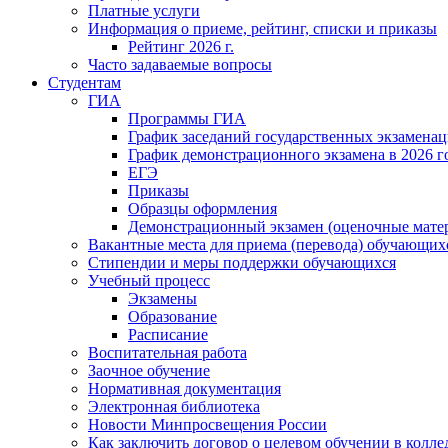
Платные услуги
Информация о приеме, рейтинг, списки и приказы
Рейтинг 2026 г.
Часто задаваемые вопросы
Студентам
ГИА
Программы ГИА
График заседаний государственных экзамена
График демонстрационного экзамена в 2026 г
ЕГЭ
Приказы
Образцы оформления
Демонстрационный экзамен (оценочные мате
Вакантные места для приема (перевода) обучающих
Стипендии и меры поддержки обучающихся
Учебный процесс
Экзамены
Образование
Расписание
Воспитательная работа
Заочное обучение
Нормативная документация
Электронная библиотека
Новости Минпросвещения России
Как заключить договор о целевом обучении в колл